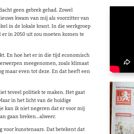
dacht geen gebrek gehad. Zowel
 nieuws kwam van mij als voorzitter van
kel in de lokale krant. In die werkgroep
d er in 2050 uit zou moeten komen te
t. En hoe het er in die tijd economisch
onderwerpen meegenomen, zoals klimaat
g maar even tot deze. En dat heeft een
et teveel politiek te maken. Het gaat
Maar in het licht van de huidige
e kan ik niet negeren dat er voor mij
n aan gaan breken…alweer.
ng voor kunstenaars. Dat betekent dat