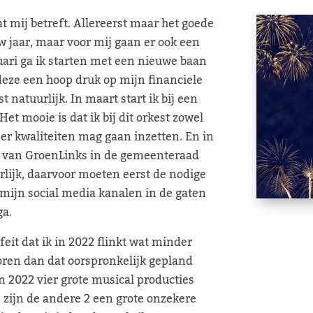
 mij betreft. Allereerst maar het goede
w jaar, maar voor mij gaan er ook een
ari ga ik starten met een nieuwe baan
t deze een hoop druk op mijn financiele
 natuurlijk. In maart start ik bij een
Het mooie is dat ik bij dit orkest zowel
er kwaliteiten mag gaan inzetten. En in
elid van GroenLinks in de gemeenteraad
urlijk, daarvoor moeten eerst de nodige
jn social media kanalen in de gaten
ga.
feit dat ik in 2022 flinkt wat minder
horen dan dat oorspronkelijk gepland
in 2022 vier grote musical producties
n zijn de andere 2 een grote onzekere