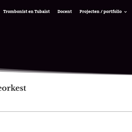
Trombonist en Tubaïst
Docent
Projecten / portfolio
orkest