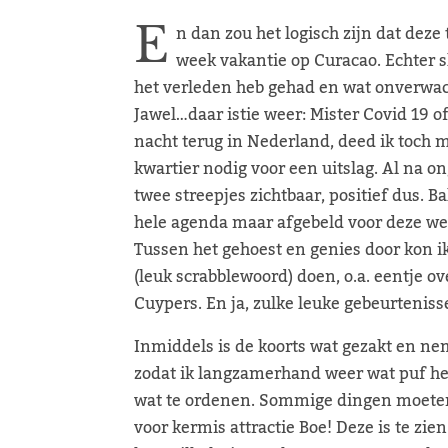
E
n dan zou het logisch zijn dat deze
week vakantie op Curacao. Echter sla
het verleden heb gehad en wat onverwac
Jawel…daar istie weer: Mister Covid 19 
nacht terug in Nederland, deed ik toch 
kwartier nodig voor een uitslag. Al na o
twee streepjes zichtbaar, positief dus. B
hele agenda maar afgebeld voor deze wee
Tussen het gehoest en genies door kon i
(leuk scrabblewoord) doen, o.a. eentje o
Cuypers. En ja, zulke leuke gebeurteniss
Inmiddels is de koorts wat gezakt en ne
zodat ik langzamerhand weer wat puf 
wat te ordenen. Sommige dingen moeten 
voor kermis attractie Boe! Deze is te zi