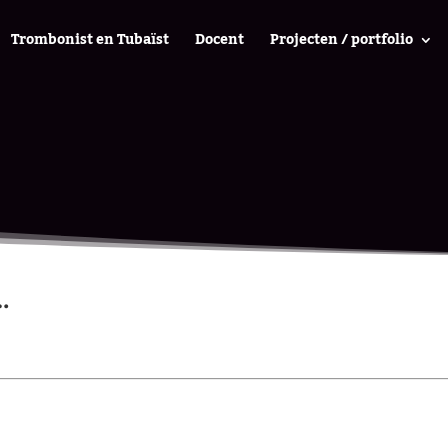
Trombonist en Tubaïst
Docent
Projecten / portfolio
…