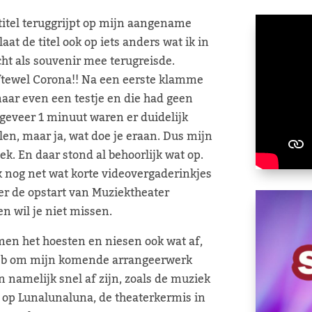
 titel teruggrijpt op mijn aangename
at de titel ook op iets anders wat ik in
ht als souvenir mee terugreisde.
oftewel Corona!! Na een eerste klamme
maar even een testje en die had geen
ngeveer 1 minuut waren er duidelijk
alen, maar ja, wat doe je eraan. Dus mijn
k. En daar stond al behoorlijk wat op.
k nog net wat korte videovergaderinkjes
ver de opstart van Muziektheater
en wil je niet missen.
men het hoesten en niesen ook wat af,
heb om mijn komende arrangeerwerk
namelijk snel af zijn, zoals de muziek
en op Lunalunaluna, de theaterkermis in